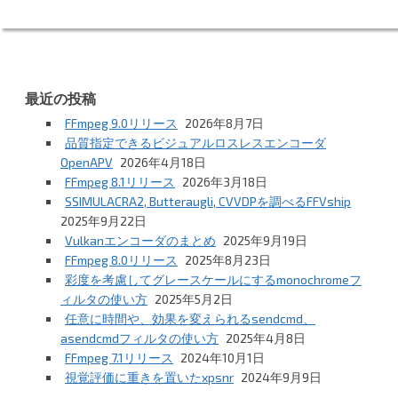
最近の投稿
FFmpeg 9.0リリース
2026年8月7日
品質指定できるビジュアルロスレスエンコーダ
OpenAPV
2026年4月18日
FFmpeg 8.1リリース
2026年3月18日
SSIMULACRA2, Butteraugli, CVVDPを調べるFFVship
2025年9月22日
Vulkanエンコーダのまとめ
2025年9月19日
FFmpeg 8.0リリース
2025年8月23日
彩度を考慮してグレースケールにするmonochromeフ
ィルタの使い方
2025年5月2日
任意に時間や、効果を変えられるsendcmd、
asendcmdフィルタの使い方
2025年4月8日
FFmpeg 7.1リリース
2024年10月1日
視覚評価に重きを置いたxpsnr
2024年9月9日