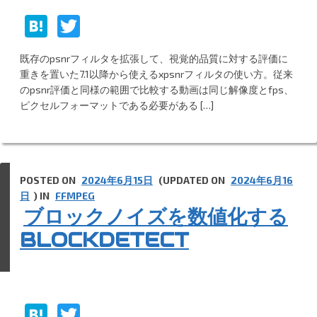
H
T
at
w
既存のpsnrフィルタを拡張して、視覚的品質に対する評価に
e
itt
重きを置いた7.1以降から使えるxpsnrフィルタの使い方。従来
n
er
のpsnr評価と同様の範囲で比較する動画は同じ解像度とfps、
ピクセルフォーマットである必要がある […]
a
POSTED ON
2024年6月15日
(UPDATED ON
2024年6月16
日
) IN
FFMPEG
ブロックノイズを数値化する
BLOCKDETECT
H
T