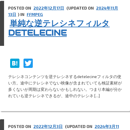
POSTED ON
2022年12月17日
(UPDATED ON
2024年11月
13日
) IN
FFMPEG
単純な逆テレシネフィルタ
DETELECINE
H
T
at
w
テレシネコンテンツを逆テレシネするdetelecineフィルタの使
e
itt
い方。途中にテレシネでない映像が含まれていても検証素材が
n
er
多くないが周期は変わらないかもしれない。つまり本編が分か
れていも逆テレシネできるが、途中のテレシネ […]
a
POSTED ON
2022年12月3日
(UPDATED ON
2024年3月11