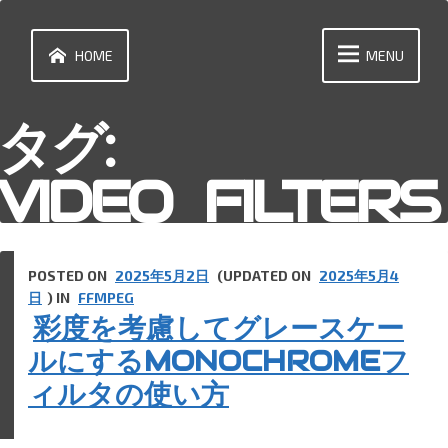
Skip
to
content
HOME
MENU
タグ:
VIDEO_FILTERS
POSTED ON
2025年5月2日
(UPDATED ON
2025年5月4
日
) IN
FFMPEG
彩度を考慮してグレースケー
ルにするMONOCHROMEフ
ィルタの使い方