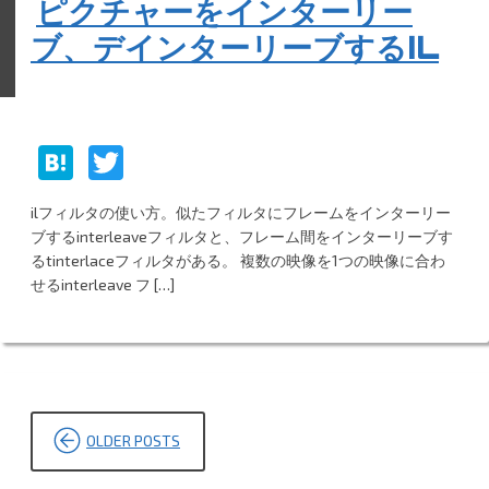
ピクチャーをインターリー
ブ、デインターリーブするIL
H
T
at
w
ilフィルタの使い方。似たフィルタにフレームをインターリー
e
itt
ブするinterleaveフィルタと、フレーム間をインターリーブす
n
er
るtinterlaceフィルタがある。 複数の映像を1つの映像に合わ
せるinterleave フ […]
a
投
OLDER POSTS
稿