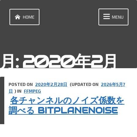
Skip
to
content
HOME
MENU
月:
2020年2月
POSTED ON
2020年2月28日
(UPDATED ON
2026年5月7
日
) IN
FFMPEG
各チャンネルのノイズ係数を
調べる BITPLANENOISE