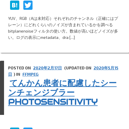
H
T
at
w
YUV、RGB（Aは未対応）それぞれのチャンネル（正確にはプ
e
itt
レーン）にどれくらいのノイズが含まれているかを調べる
n
er
bitplanenoiseフィルタの使い方。数値が高いほどノイズが多
い。ログの表示にmetadata、dra […]
a
POSTED ON
2020年2月17日
(UPDATED ON
2020年5月15
日
) IN
FFMPEG
てんかん患者に配慮したシー
ンチェンジブラー
PHOTOSENSITIVITY