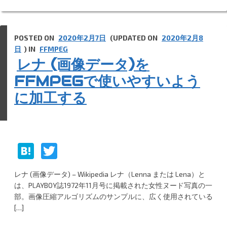
POSTED ON
2020年2月7日
(UPDATED ON
2020年2月8
日
) IN
FFMPEG
レナ (画像データ)を
FFMPEGで使いやすいよう
に加工する
H
T
at
w
レナ (画像データ) – Wikipedia レナ（Lenna または Lena）と
e
itt
は、PLAYBOY誌1972年11月号に掲載された女性ヌード写真の一
n
er
部。画像圧縮アルゴリズムのサンプルに、広く使用されている
[…]
a