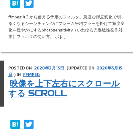
H
T
at
w
ffmpeg 4.3 から使える予定のフィルタ。急激な輝度変化で明
e
itt
るくなるシーンチェンジにフレーム平均ブラーを掛けて輝度変
n
er
化を緩やかにするphotosensitivity（いわゆる光過敏性発作対
策）フィルタの使い方。 ポ […]
a
POSTED ON
2020年2月15日
(UPDATED ON
2020年5月15
日
) IN
FFMPEG
映像を上下左右にスクロール
する SCROLL
H
T