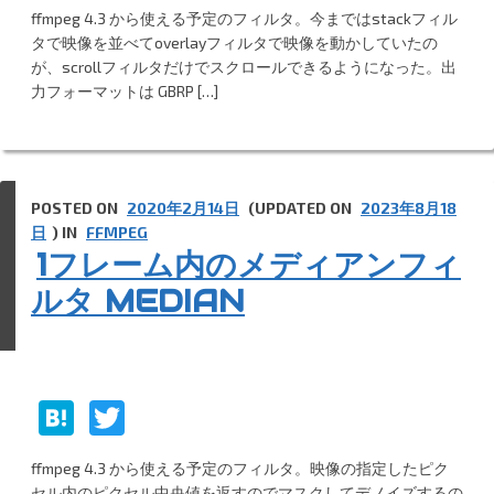
at
w
ffmpeg 4.3 から使える予定のフィルタ。今まではstackフィル
e
itt
タで映像を並べてoverlayフィルタで映像を動かしていたの
n
er
が、scrollフィルタだけでスクロールできるようになった。出
力フォーマットは GBRP […]
a
POSTED ON
2020年2月14日
(UPDATED ON
2023年8月18
日
) IN
FFMPEG
1フレーム内のメディアンフィ
ルタ MEDIAN
H
T
at
w
ffmpeg 4.3 から使える予定のフィルタ。映像の指定したピク
e
itt
セル内のピクセル中央値を返すのでマスクしてデノイズするの