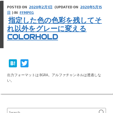
POSTED ON
2020年2月1日
(UPDATED ON
2020年5月15
日
) IN
FFMPEG
指定した色の色彩を残してそ
れ以外をグレーに変える
COLORHOLD
H
T
at
w
出力フォーマットは BGRA。アルファチャンネルは透過しな
e
itt
い。
n
er
a
SEA
Search