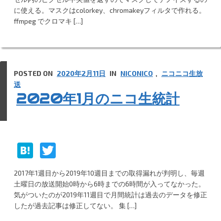
n
er
に使える。マスクはcolorkey、chromakeyフィルタで作れる。
ffmpeg でクロマキ […]
a
POSTED ON
2020年2月11日
IN
NICONICO
,
ニコニコ生放
送
2020年1月のニコ生統計
H
T
at
w
2017年1週目から2019年10週目までの取得漏れが判明し、毎週
e
itt
土曜日の放送開始0時から6時までの6時間が入ってなかった。
n
er
気がついたのが2019年11週目で月間統計は過去のデータを修正
したが過去記事は修正してない。 集 […]
a