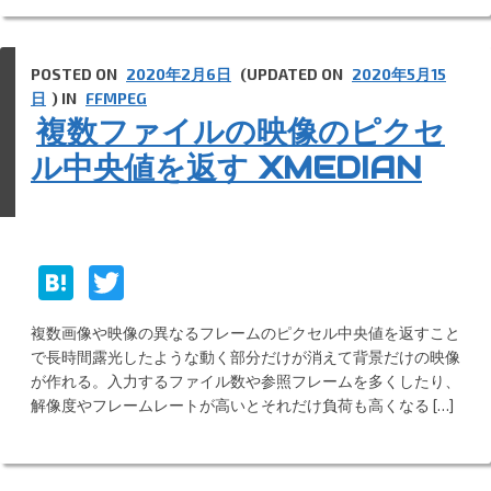
POSTED ON
2020年2月6日
(UPDATED ON
2020年5月15
日
) IN
FFMPEG
複数ファイルの映像のピクセ
ル中央値を返す XMEDIAN
H
T
at
w
複数画像や映像の異なるフレームのピクセル中央値を返すこと
e
itt
で長時間露光したような動く部分だけが消えて背景だけの映像
n
er
が作れる。入力するファイル数や参照フレームを多くしたり、
解像度やフレームレートが高いとそれだけ負荷も高くなる […]
a