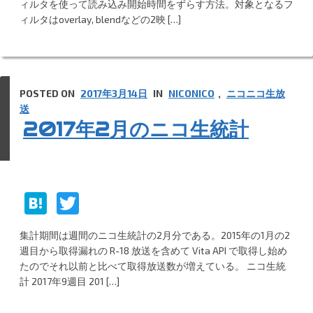
n
er
ィルタを使って読み込み開始時間をずらす方法。対象となるフ
ィルタはoverlay, blendなどの2映 […]
a
POSTED ON
2017年3月14日
IN
NICONICO
,
ニコニコ生放
送
2017年2月のニコ生統計
H
T
at
w
集計期間は週間のニコ生統計の2月分である。2015年の1月の2
e
itt
週目から取得漏れの R-18 放送を含めて Vita API で取得し始め
n
er
たのでそれ以前と比べて取得放送数が増えている。 ニコ生統
計 2017年9週目 201 […]
a