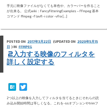
at
w
手元に映像ファイルがなくても単色や、カラーバーを作ること
e
itt
が出来る。 公式wiki：FancyFilteringExamples – FFmpeg 基本
n
er
コマンド ffmpeg -f lavfi -i color -vfra […]
a
POSTED ON
2017年3月22日
(UPDATED ON
2020年5月15
日
) IN
FFMPEG
2入力する映像のフィルタを
詳しく設定する
H
T
at
w
2つ以上の映像を入力してフィルタを当てるときにそれらの読
e
itt
み込み開始時間は等しくなる。これを-ssオプションやtrimフ