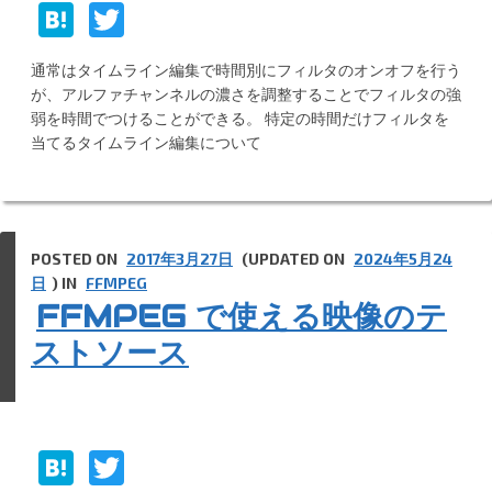
H
T
at
w
通常はタイムライン編集で時間別にフィルタのオンオフを行う
e
itt
が、アルファチャンネルの濃さを調整することでフィルタの強
n
er
弱を時間でつけることができる。 特定の時間だけフィルタを
当てるタイムライン編集について
a
POSTED ON
2017年3月27日
(UPDATED ON
2024年5月24
日
) IN
FFMPEG
FFMPEG で使える映像のテ
ストソース
H
T