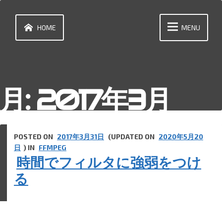
Skip
to
content
HOME
MENU
月:
2017年3月
POSTED ON
2017年3月31日
(UPDATED ON
2020年5月20
日
) IN
FFMPEG
時間でフィルタに強弱をつけ
る