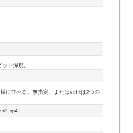
ビット深度。
kは横に並べる。無指定、またはsplitは2つの
eo2.mp4