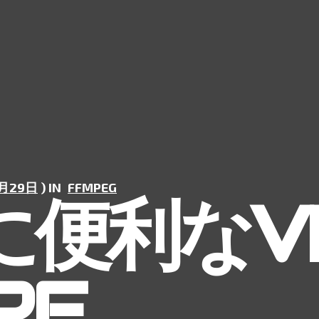
5月29日
) IN
FFMPEG
便利なVI
RE