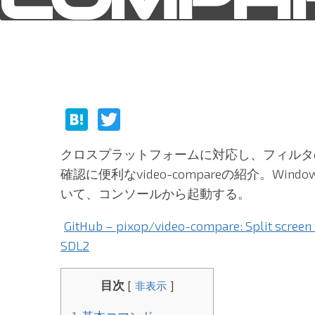
H
T
at
w
クロスプラットフォームに対応し、フィルタ
e
itt
確認に便利なvideo-compareの紹介。Wind
n
er
いて、コンソールから起動する。
a
GitHub – pixop/video-compare: Split screen
SDL2
目次
[
非表示
]