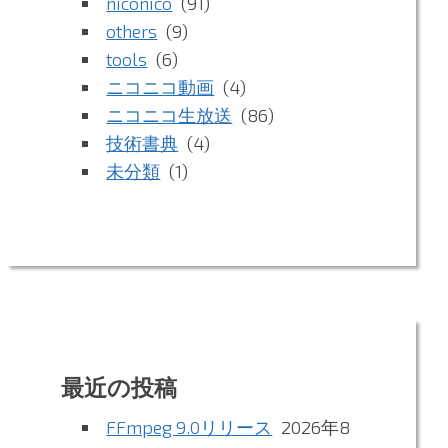
niconico
(91)
others
(9)
tools
(6)
ニコニコ動画
(4)
ニコニコ生放送
(86)
技術書典
(4)
未分類
(1)
最近の投稿
FFmpeg 9.0リリース
2026年8