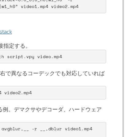
|w1_h0” video1.mp4 video2.mp4
ack
直接指定する。
th script.vpy video.mp4
左右で異なるコーデックでも対応していれば
4 video2.mp4
する例。デマクサやデコーダ、ハードウェア
 avgblur,__ -r __,dblur video1.mp4 