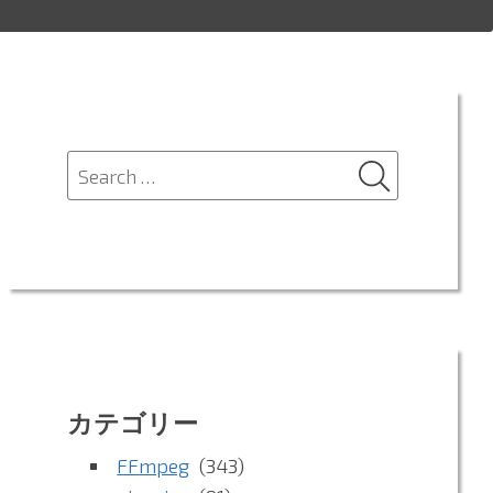
SEARCH
Search
for:
カテゴリー
FFmpeg
(343)