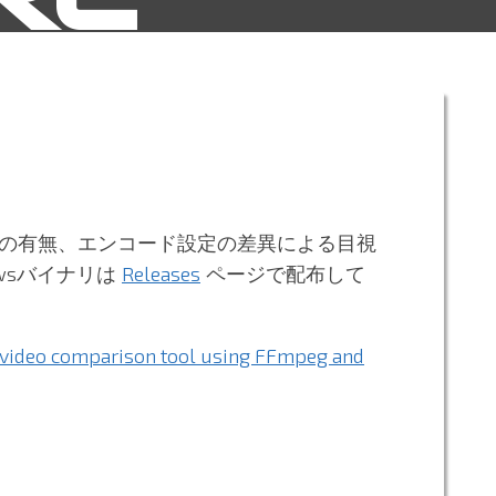
の有無、エンコード設定の差異による目視
owsバイナリは
Releases
ページで配布して
 video comparison tool using FFmpeg and