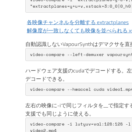
“extractplanes=y+u+v,xstack=3:0_0|0_h0
各映像チャンネルを分離する extractplanes
解像度が一致しなくても映像を並べられる xst
自動認識しないVapourSynthはデマクサを
video-compare --left-demuxer vapoursyn
ハードウェア支援のcudaでデコードする。
デコードできる。
video-compare --hwaccel cuda video1.mp
左右の映像に-iで同じフィルタを__で指定
支援でも同じように使える。
video-compare -i lutyuv=val:128:128 -l
video2.mp4