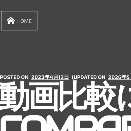
Skip
to
content
HOME
POSTED ON
2023年4月12日
(UPDATED ON
2026年
動画比較に
COMPA