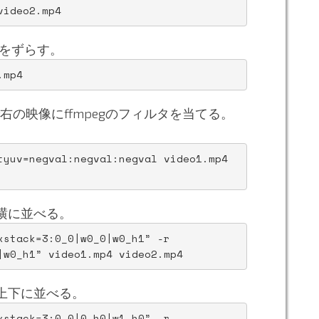
video2.mp4
をずらす。
.mp4
右の映像にffmpegのフィルタを当てる。
。
tyuv=negval:negval:negval video1.mp4 
横に並べる。
stack=3:0_0|w0_0|w0_h1” -r 
|w0_h1” video1.mp4 video2.mp4
上下に並べる。
stack=3:0_0|0_h0|w1_h0” -r 