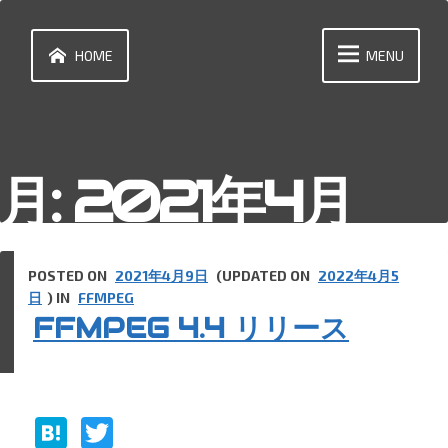
Skip
to
content
HOME
MENU
月:
2021年4月
POSTED ON
2021年4月9日
(UPDATED ON
2022年4月5
日
) IN
FFMPEG
FFMPEG 4.4 リリース
H
T