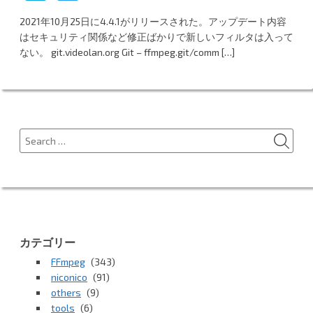
at
w
2021年10月25日に4.4.1がリリースされた。アップデート内容
e
itt
はセキュリティ関係など修正ばかりで新しいフィルタは入って
n
er
ない。 git.videolan.org Git – ffmpeg.git/comm […]
a
SEA
Search
for:
カテゴリー
FFmpeg
(343)
niconico
(91)
others
(9)
tools
(6)