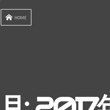
Skip
to
content
HOME
月:
2017