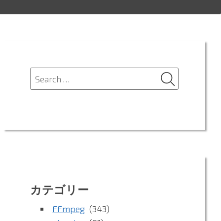
SEARCH
Search
for:
カテゴリー
FFmpeg
(343)