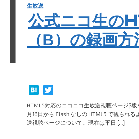
生放送
公式ニコ生のH
（Β）の録画方
H
T
at
w
HTML5対応のニコニコ生放送視聴ページβ版を
e
itt
月16日から Flash なしの HTML5 で観
n
er
送視聴ページについて。現在は平日 […]
a