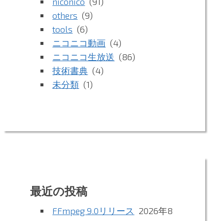
niconico
(91)
others
(9)
tools
(6)
ニコニコ動画
(4)
ニコニコ生放送
(86)
技術書典
(4)
未分類
(1)
最近の投稿
FFmpeg 9.0リリース
2026年8