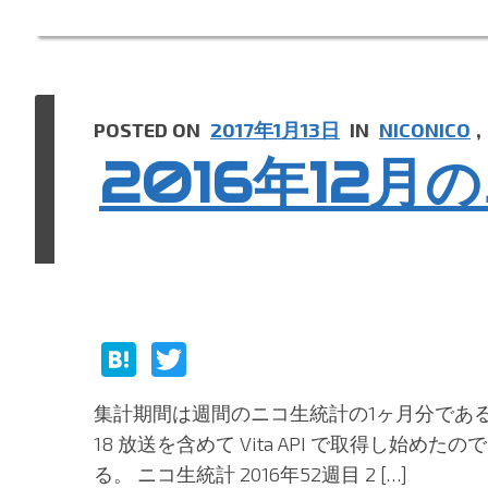
POSTED ON
2017年1月13日
IN
NICONICO
,
2016年12月
H
T
at
w
集計期間は週間のニコ生統計の1ヶ月分である。
e
itt
18 放送を含めて Vita API で取得し始
n
er
る。 ニコ生統計 2016年52週目 2 […]