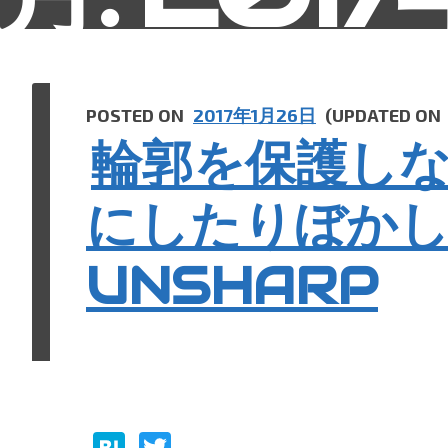
POSTED ON
2017年1月26日
(UPDATED ON
輪郭を保護し
にしたりぼか
UNSHARP
H
T