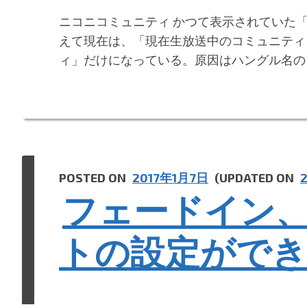
at
w
ニコニコミュニティ かつて表示されていた
e
itt
えて現在は、「現在生放送中のコミュニティ
n
er
ィ」だけになっている。原因はハングル名のコ
a
POSTED ON
2017年1月7日
(UPDATED ON
フェードイン
トの設定ができ