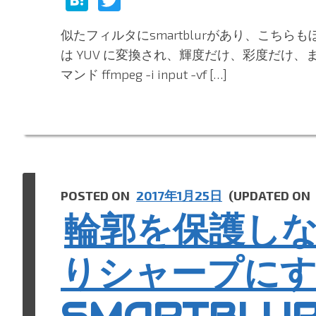
at
w
似たフィルタにsmartblurがあり、こちら
e
itt
は YUV に変換され、輝度だけ、彩度だけ
n
er
マンド ffmpeg -i input -vf […]
a
POSTED ON
2017年1月25日
(UPDATED ON
輪郭を保護し
りシャープに