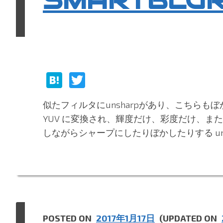
SMARTBLU
H
T
at
w
似たフィルタにunsharpがあり、こちらも
e
itt
YUV に変換され、輝度だけ、彩度だけ、ま
n
er
しながらシャープにしたりぼかしたりする uns 
a
POSTED ON
2017年1月17日
(UPDATED ON