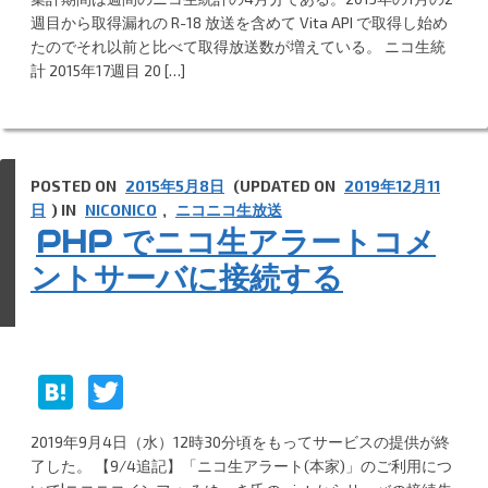
e
itt
週目から取得漏れの R-18 放送を含めて Vita API で取得し始め
n
er
たのでそれ以前と比べて取得放送数が増えている。 ニコ生統
計 2015年17週目 20 […]
a
POSTED ON
2015年5月8日
(UPDATED ON
2019年12月11
日
) IN
NICONICO
,
ニコニコ生放送
PHP でニコ生アラートコメ
ントサーバに接続する
H
T
at
w
2019年9月4日（水）12時30分頃をもってサービスの提供が終
e
itt
了した。 【9/4追記】「ニコ生アラート(本家)」のご利用につ