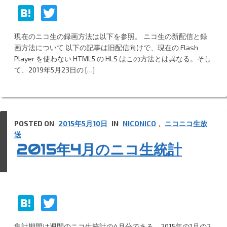
H
T
at
w
現在のニコ生の録画方法は以下を参照。 ニコ生の新配信と録
e
itt
画方法について 以下の記事は旧配信向けで、現在の Flash
n
er
Player を使わない HTML5 の HLS はこの方法とは異なる。そし
て、2019年5月23日の […]
a
POSTED ON
2015年5月10日
IN
NICONICO
,
ニコニコ生放
送
2015年4月のニコ生統計
H
T
at
w
集計期間は週間のニコ生統計の4月分である。2015年の1月の2