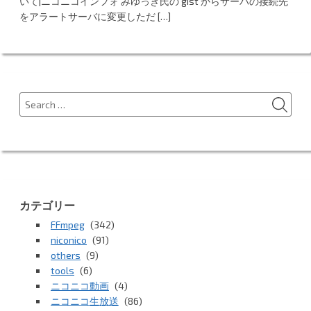
n
er
いて|ニコニコインフォ みゆっき氏の gist からサーバの接続先
をアラートサーバに変更しただ […]
a
SEA
Search
for:
カテゴリー
FFmpeg
(342)
niconico
(91)
others
(9)
tools
(6)
ニコニコ動画
(4)
ニコニコ生放送
(86)