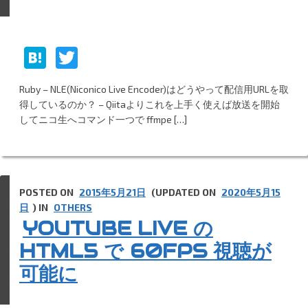
H
T
at
w
Ruby – NLE(Niconico Live Encoder)はどうやって配信用URLを取
e
itt
得しているのか？ – Qiitaよりこれを上手く使えば放送を開始
n
er
してニコ生へコマンド一つで ffmpe […]
a
POSTED ON
2015年5月21日
(UPDATED ON
2020年5月15
日
) IN
OTHERS
YOUTUBE LIVE の
HTML5 で 60FPS 視聴が
可能に