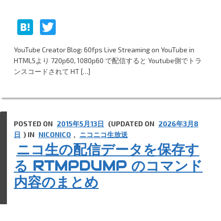
H
T
at
w
YouTube Creator Blog: 60fps Live Streaming on YouTube in
e
itt
HTML5より 720p60, 1080p60 で配信すると Youtube側でトラ
n
er
ンスコードされて HT […]
a
POSTED ON
2015年5月13日
(UPDATED ON
2026年3月8
日
) IN
NICONICO
,
ニコニコ生放送
ニコ生の配信データを保存す
る RTMPDUMP のコマンド
内容のまとめ