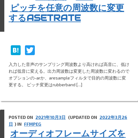
ピッチを任意の周波数に変更
するASETRATE
H
T
at
w
入力した音声のサンプリング周波数より高ければ高音に、低け
e
itt
れば低音に変える。出力周波数は変更した周波数に変わるので
n
er
オプションの-arか、aresampleフィルタで目的の周波数に変
更する。 ピッチ変更はrubberband […]
a
POSTED ON
2021年10月3日
(UPDATED ON
2022年3月26
日
) IN
FFMPEG
オーディオフレームサイズを