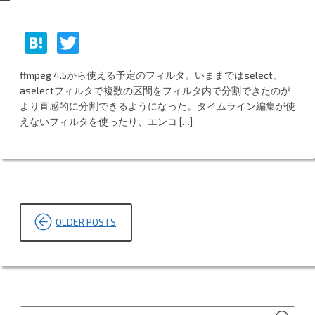
H
T
at
w
ffmpeg 4.5から使える予定のフィルタ。いままではselect、
e
itt
aselectフィルタで複数の区間をフィルタ内で分割できたのが
n
er
より直感的に分割できるようになった。タイムライン編集が使
えないフィルタを使ったり、エンコ […]
a
投
OLDER POSTS
稿
ナ
ビ
ゲ
SEA
Search