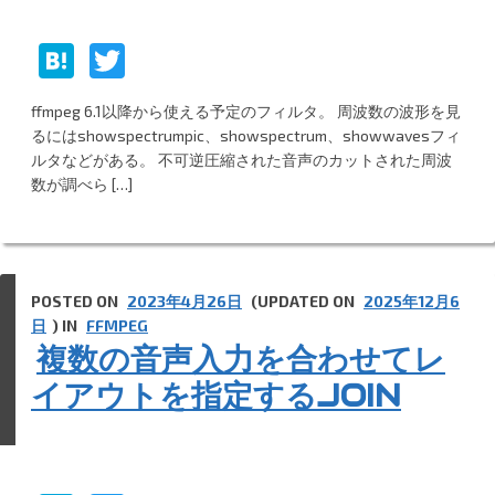
H
T
at
w
ffmpeg 6.1以降から使える予定のフィルタ。 周波数の波形を見
e
itt
るにはshowspectrumpic、showspectrum、showwavesフィ
n
er
ルタなどがある。 不可逆圧縮された音声のカットされた周波
数が調べら […]
a
POSTED ON
2023年4月26日
(UPDATED ON
2025年12月6
日
) IN
FFMPEG
複数の音声入力を合わせてレ
イアウトを指定するJOIN