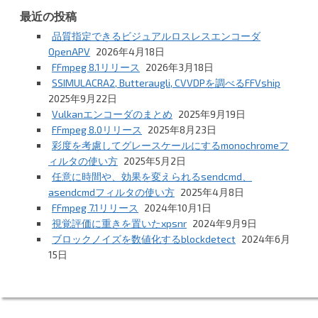
最近の投稿
品質指定できるビジュアルロスレスエンコーダ
OpenAPV
2026年4月18日
FFmpeg 8.1リリース
2026年3月18日
SSIMULACRA2, Butteraugli, CVVDPを調べるFFVship
2025年9月22日
Vulkanエンコーダのまとめ
2025年9月19日
FFmpeg 8.0リリース
2025年8月23日
彩度を考慮してグレースケールにするmonochromeフ
ィルタの使い方
2025年5月2日
任意に時間や、効果を変えられるsendcmd、
asendcmdフィルタの使い方
2025年4月8日
FFmpeg 7.1リリース
2024年10月1日
視覚評価に重きを置いたxpsnr
2024年9月9日
ブロックノイズを数値化するblockdetect
2024年6月
15日