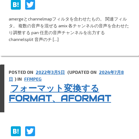
H
T
at
w
amergeとchannelmapフィルタを合わせたもの。 関連フィル
e
itt
タ。 複数の音声を混ぜる amix 各チャンネルの音声を合わせた
n
er
り調整する pan 任意の音声チャンネルを出力する
channelsplit 音声のチ […]
a
POSTED ON
2022年3月5日
(UPDATED ON
2024年7月8
日
) IN
FFMPEG
フォーマット変換する
FORMAT、AFORMAT
H
T