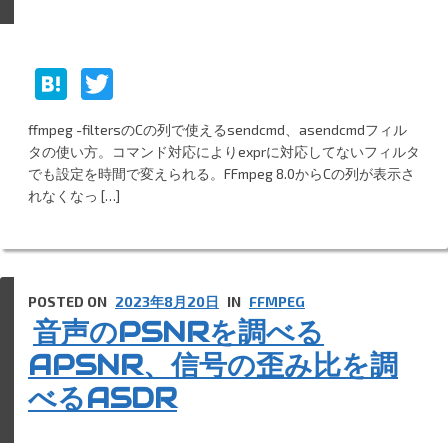
H
T
at
w
ffmpeg -filtersのCの列で使えるsendcmd、asendcmdフィル
e
itt
タの使い方。コマンド対応によりexprに対応してないフィルタ
n
er
でも設定を時間で変えられる。FFmpeg 8.0からCの列が表示さ
れなくなっ […]
a
POSTED ON
2023年8月20日
IN
FFMPEG
音声のPSNRを調べる
APSNR、信号の歪み比を調
べるASDR