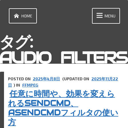
Skip
to
content
HOME
MENU
タグ:
AUDIO_FILTERS
POSTED ON
2025年4月8日
(UPDATED ON
2025年11月22
日
) IN
FFMPEG
任意に時間や、効果を変えら
れるSENDCMD、
ASENDCMDフィルタの使い
方