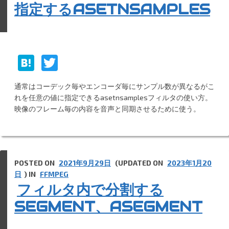
指定するASETNSAMPLES
H
T
at
w
通常はコーデック毎やエンコーダ毎にサンプル数が異なるがこ
e
itt
れを任意の値に指定できるasetnsamplesフィルタの使い方。
n
er
映像のフレーム毎の内容を音声と同期させるために使う。
a
POSTED ON
2021年9月29日
(UPDATED ON
2023年1月20
日
) IN
FFMPEG
フィルタ内で分割する
SEGMENT、ASEGMENT