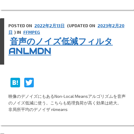
n
er
a
POSTED ON
2022年2月13日
(UPDATED ON
2023年2月20
日
) IN
FFMPEG
音声のノイズ低減フィルタ
ANLMDN
H
T
at
w
映像のデノイズにもあるNon-Local Meansアルゴリズムを音声
e
itt
のノイズ低減に使う。こちらも処理負荷が高く効果は絶大。
n
er
非局所平均のデノイザ nlmeans
a