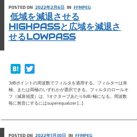
POSTED ON
2022年2月6日
IN
FFMPEG
低域を減退させる
HIGHPASSと広域を減退さ
せるLOWPASS
H
T
at
w
3dBポイントの周波数でフィルタを適用する。フィルターは単
e
itt
極、または両極のいずれかが選択できる。フィルタのロールオ
n
er
フ（減衰傾度）は、1オクターブあたり6dB/極になる。周波数
毎に無音にするにはsuperequalizer […]
a
POSTED ON
2022年1月30日
IN
FFMPEG