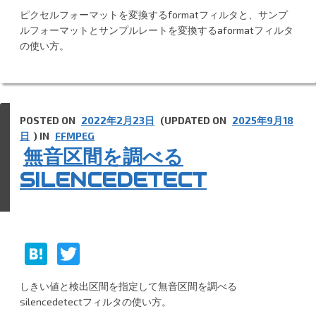
at
w
ピクセルフォーマットを変換するformatフィルタと、サンプ
e
itt
ルフォーマットとサンプルレートを変換するaformatフィルタ
n
er
の使い方。
a
POSTED ON
2022年2月23日
(UPDATED ON
2025年9月18
日
) IN
FFMPEG
無音区間を調べる
SILENCEDETECT
H
T
at
w
しきい値と検出区間を指定して無音区間を調べる
e
itt
silencedetectフィルタの使い方。