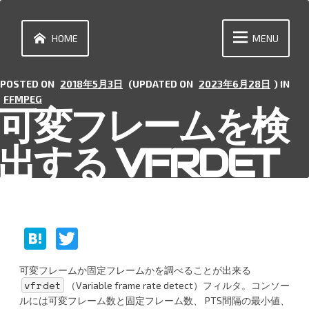
Skip
to
content
HOME
MENU
POSTED ON
2018年5月3日
(UPDATED ON
2023年6月28日
) IN
FFMPEG
可変フレームを検
出する VFRDET
H
T
at
w
可変フレームか固定フレームかを調べることが出来る
e
itt
vfrdet
（Variable frame rate detect）フィルタ。コンソー
n
er
ルには可変フレーム数と固定フレーム数、 PTS間隔の最小値、