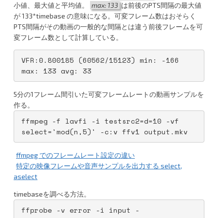
小値、最大値と平均値。
max: 133
は前後のPTS間隔の最大値
が 133*timebase の意味になる。可変フレーム数はおそらく
PTS間隔がその動画の一般的な間隔とは違う前後フレームを可
変フレーム数として計算している。
VFR:0.800185 (60562/15123) min: -166 
max: 133 avg: 33
5分の1フレーム間引いた可変フレームレートの動画サンプルを
作る。
ffmpeg -f lavfi -i testsrc2=d=10 -vf 
select='mod(n,5)' -c:v ffv1 output.mkv
ffmpeg でのフレームレート設定の違い
特定の映像フレームや音声サンプルを出力する select,
aselect
timebaseを調べる方法。
ffprobe -v error -i input -