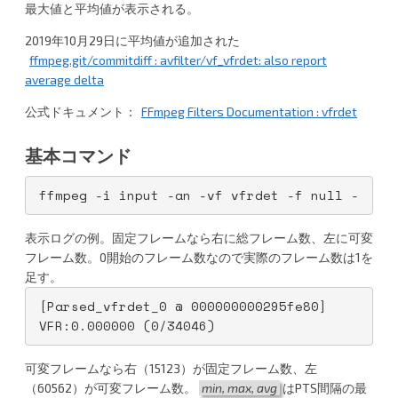
最大値と平均値が表示される。
a
2019年10月29日に平均値が追加された
ffmpeg.git/commitdiff : avfilter/vf_vfrdet: also report
average delta
公式ドキュメント：
FFmpeg Filters Documentation : vfrdet
基本コマンド
ffmpeg -i input -an -vf vfrdet -f null -
表示ログの例。固定フレームなら右に総フレーム数、左に可変
フレーム数。0開始のフレーム数なので実際のフレーム数は1を
足す。
[Parsed_vfrdet_0 @ 000000000295fe80] 
VFR:0.000000 (0/34046)
可変フレームなら右（15123）が固定フレーム数、左
（60562）が可変フレーム数。
min, max, avg
はPTS間隔の最