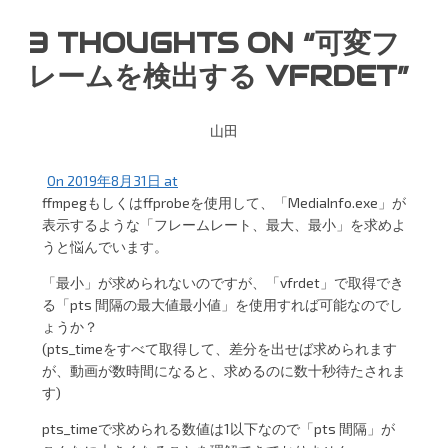
シ
3 THOUGHTS ON “
可変フ
ョ
レームを検出する VFRDET
”
ン
山田
On 2019年8月31日 at
ffmpegもしくはffprobeを使用して、「MediaInfo.exe」が
表示するような「フレームレート、最大、最小」を求めよ
うと悩んでいます。
「最小」が求められないのですが、「vfrdet」で取得でき
る「pts 間隔の最大値最小値」を使用すれば可能なのでし
ょうか？
(pts_timeをすべて取得して、差分を出せば求められます
が、動画が数時間になると、求めるのに数十秒待たされま
す)
pts_timeで求められる数値は1以下なので「pts 間隔」が