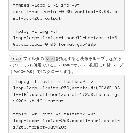
ffmpeg -loop 1 -i img -vf 
scroll=horizontal=0.05:vertical=0.03,for
mat=yuv420p output
ffplay -i img -vf 
loop=loop=-1:size=1,scroll=horizontal=0.
05:vertical=0.03,format=yuv420p
loop
フィルタの
size
を指定すると映像をループしながら
スクロールも併用できる。25fpsのサンプル動画に10秒ループ
（25×10=250）で1スクロールする。
ffmpeg -f lavfi -i testsrc2 -vf 
loop=loop=-1:size=250,setpts=N/(FRAME_RA
TE*TB),scroll=horizontal=1/250,format=yu
v420p -t 10  output
ffplay -f lavfi -i testsrc2 -vf 
loop=loop=-1:size=250,scroll=horizontal=
1/250,format=yuv420p