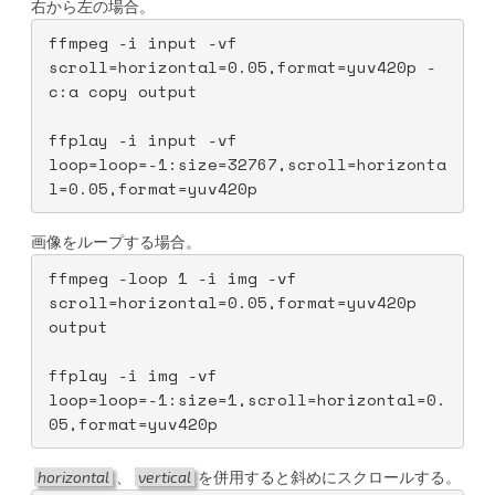
右から左の場合。
ffmpeg -i input -vf 
scroll=horizontal=0.05,format=yuv420p -
c:a copy output
ffplay -i input -vf 
loop=loop=-1:size=32767,scroll=horizonta
l=0.05,format=yuv420p
画像をループする場合。
ffmpeg -loop 1 -i img -vf 
scroll=horizontal=0.05,format=yuv420p 
output
ffplay -i img -vf 
loop=loop=-1:size=1,scroll=horizontal=0.
05,format=yuv420p
horizontal
、
vertical
を併用すると斜めにスクロールする。