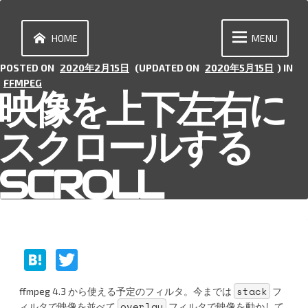
Skip
to
content
HOME
MENU
POSTED ON
2020年2月15日
(UPDATED ON
2020年5月15日
) IN
FFMPEG
映像を上下左右に
スクロールする
SCROLL
H
T
at
w
stack
ffmpeg 4.3 から使える予定のフィルタ。今までは
フ
e
itt
overlay
ィルタで映像を並べて
フィルタで映像を動かして