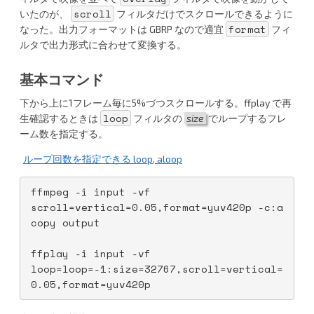
n
er
scroll
いたのが、
フィルタだけでスクロールできるように
format
なった。出力フォーマットは GBRP なので適宜
フィ
a
ルタで出力形式に合わせて変換する。
基本コマンド
下から上に1フレーム毎に5%づつスクロールする。ffplay で再
loop
生確認するときは
フィルタの
size
でループするフレ
ーム数を指定する。
ループ回数を指定できる loop, aloop
ffmpeg -i input -vf 
scroll=vertical=0.05,format=yuv420p -c:a 
copy output
ffplay -i input -vf 
loop=loop=-1:size=32767,scroll=vertical=
0.05,format=yuv420p