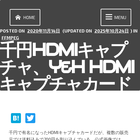
Skip
to
content
HOME
MENU
POSTED ON
2020年11月14日
(UPDATED ON
2025年10月24日
) IN
FFMPEG
千円HDMIキャプ
チャ、Y&H HDMI
キャプチャカード
H
T
at
w
千円で有名になったHDMIキャプチャカードだが、複数の販売
e
itt
元では送料込みで700円を割り込んでいる。公式画像では