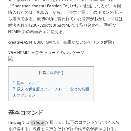
n
er
「Shenzhen Yonghui Fashion Co., Ltd」の配送になるが、今回
購入したのは「XBOW」から。「今すぐ買う」のボタンの下か
a
ら選択できる。最初の頃に言われていた音声がおかしい問題は
解決されて1280×720の60fpsのMJPGで取り込めて、手軽な
HDMI出力の画面表示に使える。
creativeASIN=B088T5M7GX（在庫がないのでリンク解除）
Y&H HDMIキャプチャカードのパッケージ
目次
[
非表示
]
1.
基本コマンド
2.
扱える解像度とフレームレートなどの情報
3.
オプション
基本コマンド
ffmpegでは
dshow
で扱える。以下のコマンドでデバイス名
を取得する。映像と音声とそれぞれの代替名が表示される。