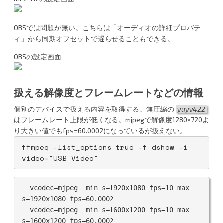
OBSでは問題が無い。こちらは「オーディオの詳細プロバテ
ィ」から同期オフセットで遅らせることもできる。
OBSの設定画面
扱える解像度とフレームレートなどの情報
個別のデバイスで扱える内容を取得する。無圧縮の
yuyv422
はフレームレート上限が低くなる。mjpegで解像度1280×720よ
り大きい値でもfps=60.0002になっているが扱えない。
ffmpeg -list_options true -f dshow -i 
video="USB Video"
  vcodec=mjpeg  min s=1920x1080 fps=10 max 
s=1920x1080 fps=60.0002

  vcodec=mjpeg  min s=1600x1200 fps=10 max 
s=1600x1200 fps=60.0002
