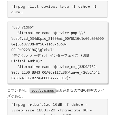
ffmpeg -list_devices true -f dshow -i 
dummy
"USB Video"

   Alternative name "@device_pnp_\\?
\usb#vid_534d&pid_2109&mi_00#6&16c1d60c&0&000
0#{65e8773d-8f56-11d0-a3b9-
00a0c9223196}\global"

"デジタル オーディオ インターフェイス (USB 
Digital Audio)"

   Alternative name "@device_cm_{33D9A762-
90C8-11D0-BD43-00A0C911CE86}\wave_{265CAD41-
コマンド例。
-vcodec mjpeg
読み込みなのでJPG特有のノイ
ズがある。
ffmpeg -rtbufsize 10MB -f dshow -
video_size 1280x720 -framerate 60 -