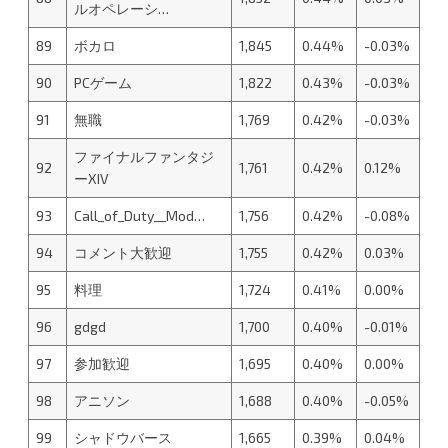
ルオペレーシ…
89
ボカロ
1,845
0.44%
-0.03%
90
PCゲーム
1,822
0.43%
-0.03%
91
無職
1,769
0.42%
-0.03%
ファイナルファンタジ
92
1,761
0.42%
0.12%
ーXIV
93
Call_of_Duty__Mod…
1,756
0.42%
-0.08%
94
コメント大歓迎
1,755
0.42%
0.03%
95
料理
1,724
0.41%
0.00%
96
gdgd
1,700
0.40%
-0.01%
97
参加歓迎
1,695
0.40%
0.00%
98
アニソン
1,688
0.40%
-0.05%
99
シャドウバース
1,665
0.39%
0.04%