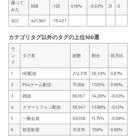
踊って
668
-125
0.16%
-0.02%
31
0
みた
合計
421,941
-19,427
カテゴリタグ以外のタグの上位100選
ラ
ン
タグ名
総数
割合
前月比
ク
1
HD配信
212,370
50.33%
0.87%
2
PS4ゲーム配信
71,958
17.05%
0.90%
3
雑談
60,167
14.26%
-0.03%
4
スマートフォン配信
58,547
13.88%
-0.12%
5
一般会員
49,558
11.75%
-0.08%
6
初見歓迎
31,879
7.56%
0.06%