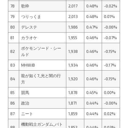
78
歌枠
2,017
0.48%
-0.02%
79
つりっくま
2,013
0.48%
0.01%
80
デレステ
1,986
0.47%
-0.06%
81
カラオケ
1,955
0.46%
-0.07%
ポケモンソード・シー
82
1,938
0.46%
-0.15%
ルド
83
MHW:IB
1,934
0.46%
-0.17%
龍が如く7_光と闇の行
84
1,920
0.46%
-0.15%
方
85
競馬
1,878
0.45%
0.00%
86
政治
1,871
0.44%
-0.06%
87
ニート
1,859
0.44%
0.02%
機動戦士ガンダム_バト
88
1,852
0.44%
0.03%