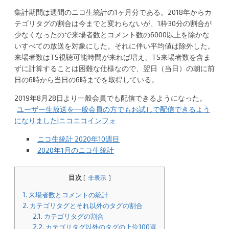
a
集計期間は週間のニコ生統計の1ヶ月分である。2018年からカ
テゴリタグの割合は今までと変わらないが、1枠30分の割合が
少なくなったので来場者数とコメント数の6000以上を除かな
いすべての放送を対象にした。それに伴い平均値は除外した。
来場者数はTS視聴可能時間が来れば増え、TS来場者数を含ま
ずに計算することは困難な仕様なので、翌日（当日）の朝に前
日の6時から当日の6時までを取得している。
2019年8月28日より一般会員でも配信できるようになった。
ユーザー生放送を一般会員の方でもお試しで配信できるよう
になりました|ニコニコインフォ
ニコ生統計 2020年10週目
2020年1月のニコ生統計
目次
[
非表示
]
1.
来場者数とコメントの統計
2.
カテゴリタグとそれ以外のタグの割合
2.1.
カテゴリタグの割合
2.2.
カテゴリタグ以外のタグの上位100選