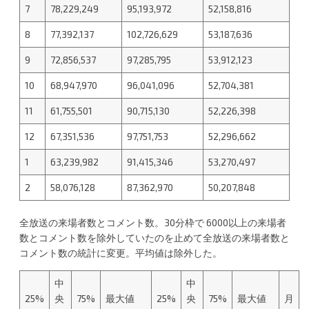
7
78,229,249
95,193,972
52,158,816
8
77,392,137
102,726,629
53,187,636
9
72,856,537
97,285,795
53,912,123
10
68,947,970
96,041,096
52,704,381
11
61,755,501
90,715,130
52,226,398
12
67,351,536
97,751,753
52,296,662
1
63,239,982
91,415,346
53,270,497
2
58,076,128
87,362,970
50,207,848
全放送の来場者数とコメント数。30分枠で 6000以上の来場者
数とコメント数を除外していたのを止めて全放送の来場者数と
コメント数の統計に変更。平均値は除外した。
中
中
25%
央
75%
最大値
25%
央
75%
最大値
月