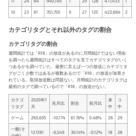
11
24
64
940,149
1
29
128
477,433
1
10
23
61
351,750
0
27
125
422,684
2
カテゴリタグとそれ以外のタグの割合
カテゴリタグの割合
週間統計では「R18」の放送があるのに月間統計ではない理由
を調べたら週間統計はすべてのタグを見てカテゴリタグがいく
つあるかを調べていた。厳密に言えば一つの放送にカテゴリタ
グがごく少数ではあるが複数あるので「R18」の放送が加算さ
れている。取得放送数は問題ない。月間統計のカテゴリタグは
最初のタグで調べているので「R18」の放送がない。
カテゴ
2020年1
来
コ
先月比
割合
前月比
リタグ
月
中
中
ゲーム
260,605
-10,174
61.76%
0.48%
26
29
一般(そ
127,181
-6,549
30.14%
-0.12%
18
28
の他)