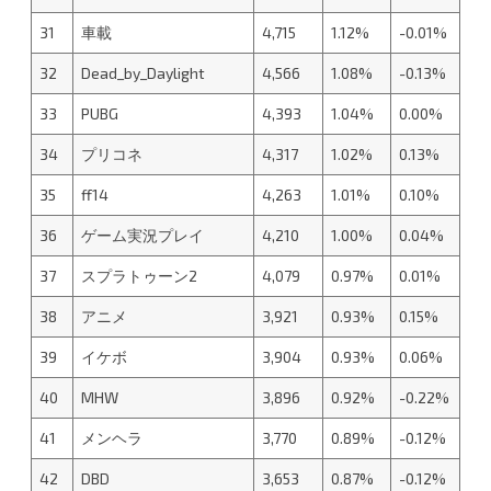
31
車載
4,715
1.12%
-0.01%
32
Dead_by_Daylight
4,566
1.08%
-0.13%
33
PUBG
4,393
1.04%
0.00%
34
プリコネ
4,317
1.02%
0.13%
35
ff14
4,263
1.01%
0.10%
36
ゲーム実況プレイ
4,210
1.00%
0.04%
37
スプラトゥーン2
4,079
0.97%
0.01%
38
アニメ
3,921
0.93%
0.15%
39
イケボ
3,904
0.93%
0.06%
40
MHW
3,896
0.92%
-0.22%
41
メンヘラ
3,770
0.89%
-0.12%
42
DBD
3,653
0.87%
-0.12%