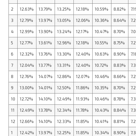
2
12.63%
13.79%
13.25%
12.18%
10.59%
8.82%
7.
3
12.79%
13.97%
13.05%
12.06%
10.36%
8.64%
7.
4
12.99%
13.90%
13.24%
12.17%
10.47%
8.70%
7.
5
12.77%
13.61%
12.96%
12.18%
10.55%
8.75%
7.
6
12.32%
13.76%
13.30%
12.40%
10.63%
8.90%
7.
7
12.04%
13.77%
13.31%
12.40%
10.72%
8.83%
7.
8
12.76%
14.07%
12.86%
12.07%
10.46%
8.66%
7.
9
13.00%
14.01%
12.50%
11.86%
10.35%
8.70%
7.
10
12.72%
14.10%
12.49%
11.93%
10.46%
8.78%
7.
11
12.49%
13.78%
12.34%
11.78%
10.43%
8.84%
7.
12
12.66%
14.10%
12.33%
11.85%
10.41%
8.81%
7.
1
12.42%
13.97%
12.25%
11.85%
10.34%
8.90%
7.