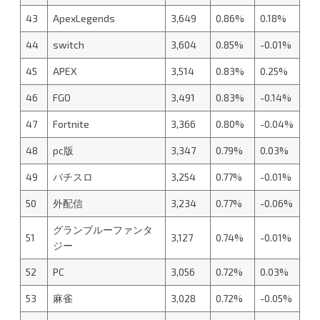
43
ApexLegends
3,649
0.86%
0.18%
44
switch
3,604
0.85%
-0.01%
45
APEX
3,514
0.83%
0.25%
46
FGO
3,491
0.83%
-0.14%
47
Fortnite
3,366
0.80%
-0.04%
48
pc版
3,347
0.79%
0.03%
49
パチスロ
3,254
0.77%
-0.01%
50
外配信
3,234
0.77%
-0.06%
グランブルーファンタ
51
3,127
0.74%
-0.01%
ジー
52
PC
3,056
0.72%
0.03%
53
麻雀
3,028
0.72%
-0.05%