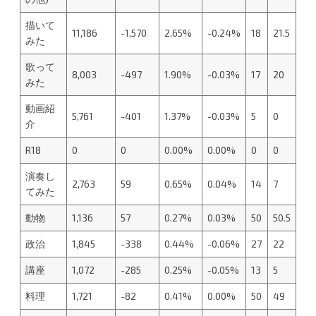
描いて
11,186
-1,570
2.65%
-0.24%
18
21.5
みた
歌って
8,003
-497
1.90%
-0.03%
17
20
みた
動画紹
5,761
-401
1.37%
-0.03%
5
0
介
R18
0
0
0.00%
0.00%
0
0
演奏し
2,763
59
0.65%
0.04%
14
7
てみた
動物
1,136
57
0.27%
0.03%
50
50.5
政治
1,845
-338
0.44%
-0.06%
27
22
講座
1,072
-285
0.25%
-0.05%
13
5
料理
1,721
-82
0.41%
0.00%
50
49