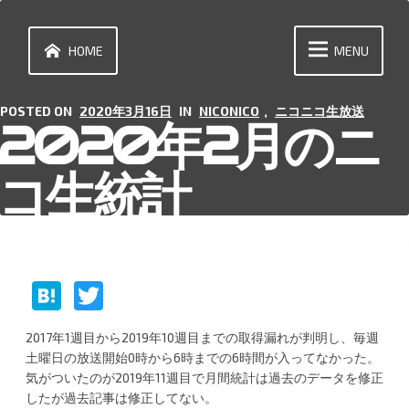
Skip
to
content
HOME
MENU
POSTED ON
2020年3月16日
IN
NICONICO
,
ニコニコ生放送
2020年2月のニ
コ生統計
H
T
at
w
2017年1週目から2019年10週目までの取得漏れが判明し、毎週
e
itt
土曜日の放送開始0時から6時までの6時間が入ってなかった。
n
er
気がついたのが2019年11週目で月間統計は過去のデータを修正
したが過去記事は修正してない。