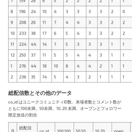
7
159
28
6
5
2
2
2
2
1
1
8
196
24
10
4
3
3
3
3
2
0
9
208
26
11
7
4
4
3
3
2
2
10
233
38
17
6
5
4
3
3
2
2
11
224
44
14
7
5
3
3
3
1
1
12
250
37
11
5
5
4
4
3
1
1
1
276
44
18
10
8
4
4
2
1
1
2
236
35
14
5
4
3
2
1
1
1
総配信数とその他のデータ
co_id はユニークコミュニティID数、来場者数とコメント数が
ともに100未満、50未満、10, 20 未満、オープンとフォロワー
限定放送の割合
総配信
月
co_id
100,100
50,50
10,20
open