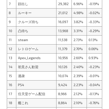
7
顔出し
29,382
6.96%
-0.19%
8
ルーキー
21,012
4.98%
-0.02%
9
クルーズ待ち
16,097
3.82%
-0.33%
10
凸待ち
13,968
3.31%
-0.29%
11
steam
11,538
2.73%
0.13%
12
レトロゲーム
11,379
2.70%
0.06%
13
Apex_Legends
10,956
2.60%
0.93%
14
初見さん歓迎
10,126
2.40%
-0.23%
15
過疎
10,074
2.39%
-0.01%
16
PS4
9,424
2.23%
-0.04%
17
任天堂ゲーム配信
8,966
2.12%
-0.13%
18
艦これ
8,864
2.10%
-0.76%