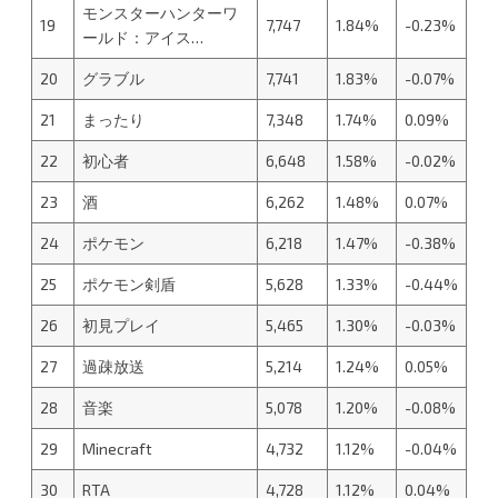
モンスターハンターワ
19
7,747
1.84%
-0.23%
ールド：アイス…
20
グラブル
7,741
1.83%
-0.07%
21
まったり
7,348
1.74%
0.09%
22
初心者
6,648
1.58%
-0.02%
23
酒
6,262
1.48%
0.07%
24
ポケモン
6,218
1.47%
-0.38%
25
ポケモン剣盾
5,628
1.33%
-0.44%
26
初見プレイ
5,465
1.30%
-0.03%
27
過疎放送
5,214
1.24%
0.05%
28
音楽
5,078
1.20%
-0.08%
29
Minecraft
4,732
1.12%
-0.04%
30
RTA
4,728
1.12%
0.04%