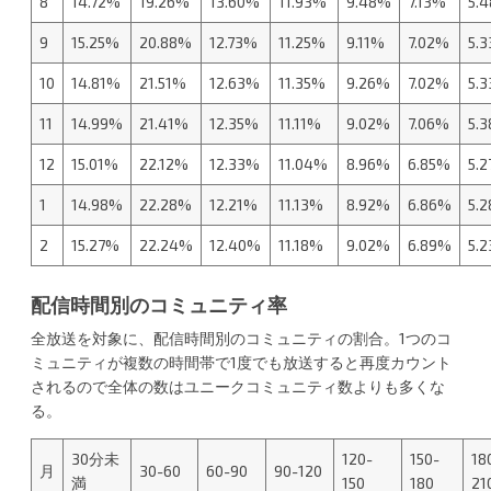
8
14.72%
19.26%
13.60%
11.93%
9.48%
7.13%
5.
9
15.25%
20.88%
12.73%
11.25%
9.11%
7.02%
5.
10
14.81%
21.51%
12.63%
11.35%
9.26%
7.02%
5.
11
14.99%
21.41%
12.35%
11.11%
9.02%
7.06%
5.
12
15.01%
22.12%
12.33%
11.04%
8.96%
6.85%
5.
1
14.98%
22.28%
12.21%
11.13%
8.92%
6.86%
5.
2
15.27%
22.24%
12.40%
11.18%
9.02%
6.89%
5.
配信時間別のコミュニティ率
全放送を対象に、配信時間別のコミュニティの割合。1つのコ
ミュニティが複数の時間帯で1度でも放送すると再度カウント
されるので全体の数はユニークコミュニティ数よりも多くな
る。
30分未
120-
150-
18
月
30-60
60-90
90-120
満
150
180
21