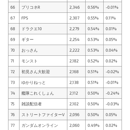
66
プリコネR
2,346
0.56%
-0.01%
67
FPS
2,307
0.55%
0.11%
68
ドラクエ10
2,279
0.54%
0.01%
69
ギター
2,254
0.53%
0.05%
70
おっさん
2,222
0.53%
0.04%
71
モンスト
2,182
0.52%
0.02%
72
初見さん大歓迎
2,168
0.51%
-0.02%
73
ゆかりねっと
2,138
0.51%
-0.01%
74
艦隊これくしょん
2,112
0.50%
-0.24%
75
雑談配信者
2,102
0.50%
-0.03%
76
ストリートファイターV
2,096
0.50%
0.05%
77
ガンダムオンライン
2,060
0.49%
0.02%