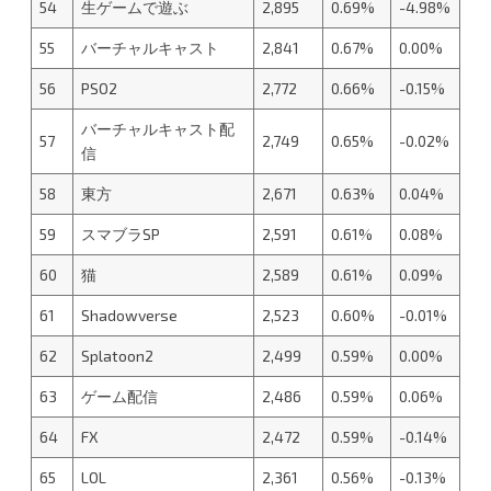
54
生ゲームで遊ぶ
2,895
0.69%
-4.98%
55
バーチャルキャスト
2,841
0.67%
0.00%
56
PSO2
2,772
0.66%
-0.15%
バーチャルキャスト配
57
2,749
0.65%
-0.02%
信
58
東方
2,671
0.63%
0.04%
59
スマブラSP
2,591
0.61%
0.08%
60
猫
2,589
0.61%
0.09%
61
Shadowverse
2,523
0.60%
-0.01%
62
Splatoon2
2,499
0.59%
0.00%
63
ゲーム配信
2,486
0.59%
0.06%
64
FX
2,472
0.59%
-0.14%
65
LOL
2,361
0.56%
-0.13%