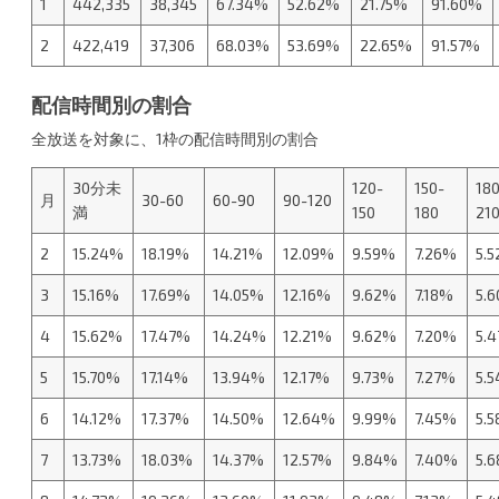
1
442,335
38,345
67.34%
52.62%
21.75%
91.60%
2
422,419
37,306
68.03%
53.69%
22.65%
91.57%
配信時間別の割合
全放送を対象に、1枠の配信時間別の割合
30分未
120-
150-
180
月
30-60
60-90
90-120
満
150
180
21
2
15.24%
18.19%
14.21%
12.09%
9.59%
7.26%
5.
3
15.16%
17.69%
14.05%
12.16%
9.62%
7.18%
5.
4
15.62%
17.47%
14.24%
12.21%
9.62%
7.20%
5.
5
15.70%
17.14%
13.94%
12.17%
9.73%
7.27%
5.
6
14.12%
17.37%
14.50%
12.64%
9.99%
7.45%
5.
7
13.73%
18.03%
14.37%
12.57%
9.84%
7.40%
5.