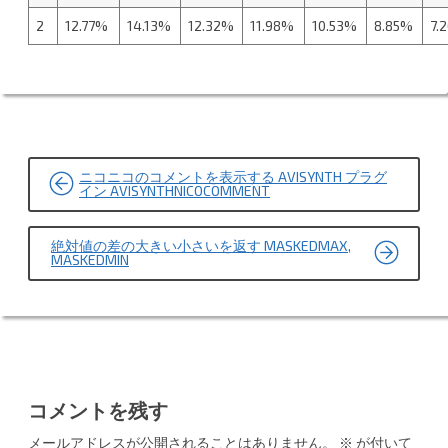
2
12.77%
14.13%
12.32%
11.98%
10.53%
8.85%
7.
投
ニコニコのコメントを表示する AVISYNTH プラグ
稿
イン AVISYNTHNICOCOMMENT
ナ
絶対値の差の大きい小さいを返す MASKEDMAX,
ビ
MASKEDMIN
ゲ
ー
シ
ョ
コメントを残す
ン
メールアドレスが公開されることはありません。
※
が付いて