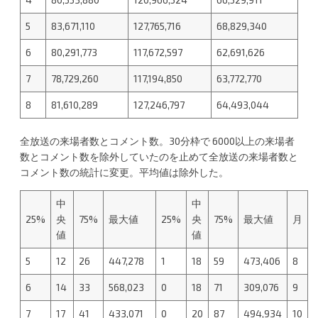
5
83,671,110
127,765,716
68,829,340
6
80,291,773
117,672,597
62,691,626
7
78,729,260
117,194,850
63,772,770
8
81,610,289
127,246,797
64,493,044
全放送の来場者数とコメント数。30分枠で 6000以上の来場者
数とコメント数を除外していたのを止めて全放送の来場者数と
コメント数の統計に変更。平均値は除外した。
中
中
25%
央
75%
最大値
25%
央
75%
最大値
月
値
値
5
12
26
447,278
1
18
59
473,406
8
6
14
33
568,023
0
18
71
309,076
9
7
17
41
433,071
0
20
87
494,934
10