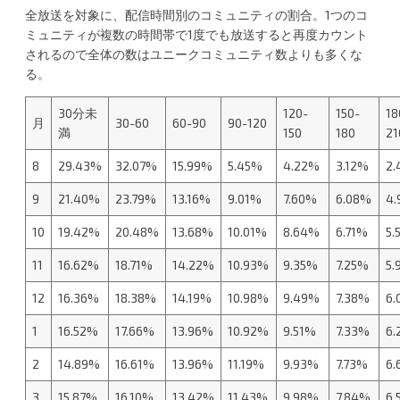
全放送を対象に、配信時間別のコミュニティの割合。1つのコ
ミュニティが複数の時間帯で1度でも放送すると再度カウント
されるので全体の数はユニークコミュニティ数よりも多くな
る。
30分未
120-
150-
18
月
30-60
60-90
90-120
満
150
180
21
8
29.43%
32.07%
15.99%
5.45%
4.22%
3.12%
2.
9
21.40%
23.79%
13.16%
9.01%
7.60%
6.08%
4
10
19.42%
20.48%
13.68%
10.01%
8.64%
6.71%
5.
11
16.62%
18.71%
14.22%
10.93%
9.35%
7.25%
5.
12
16.36%
18.38%
14.19%
10.98%
9.49%
7.38%
6.
1
16.52%
17.66%
13.96%
10.92%
9.51%
7.33%
6.
2
14.89%
16.61%
13.96%
11.19%
9.93%
7.73%
6.
3
15.87%
16.10%
13.42%
11.43%
9.98%
7.84%
6.