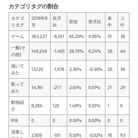
カテゴリタグの割合
カテゴ
2018年8
先月
来
コ
割合
前月比
リタグ
月
比
中
中
ゲーム
363,237
-6,501
65.20%
0.06%
31
38
一般(そ
149,246
-1,465
26.79%
0.24%
26
44
の他)
描いて
13,120
-1,976
2.36%
-0.30%
26
36
みた
歌って
14,761
-217
2.65%
0.01%
21
29
みた
動画紹
8,284
120
1.49%
0.05%
1
0
介
R18
0
0
0.00%
0.00%
0
0
演奏し
2,806
-161
0.50%
-0.02%
18
9.5