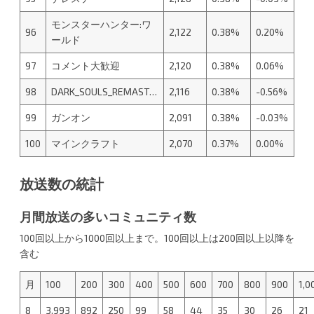
モンスターハンター:ワ
96
2,122
0.38%
0.20%
ールド
97
コメント大歓迎
2,120
0.38%
0.06%
98
DARK_SOULS_REMAST…
2,116
0.38%
-0.56%
99
ガンオン
2,091
0.38%
-0.03%
100
マインクラフト
2,070
0.37%
0.00%
放送数の統計
月間放送の多いコミュニティ数
100回以上から1000回以上まで。100回以上は200回以上以降を
含む
月
100
200
300
400
500
600
700
800
900
1,0
8
3,993
892
250
99
58
44
35
30
26
21