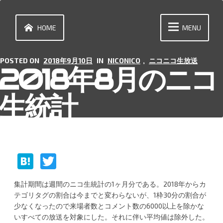
Skip
to
content
HOME
MENU
POSTED ON
2018年9月10日
IN
NICONICO
,
ニコニコ生放送
2018年8月のニコ
生統計
H
T
at
w
集計期間は週間のニコ生統計の1ヶ月分である。2018年からカ
e
itt
テゴリタグの割合は今までと変わらないが、1枠30分の割合が
n
er
少なくなったので来場者数とコメント数の6000以上を除かな
いすべての放送を対象にした。それに伴い平均値は除外した。