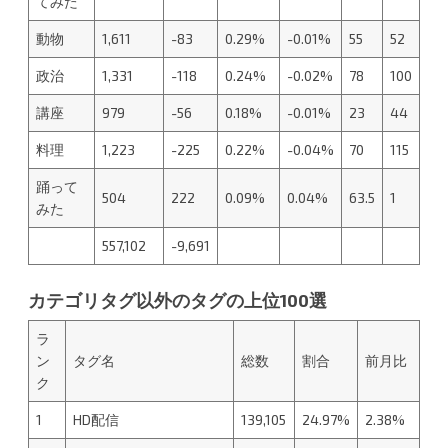
てみた
動物
1,611
-83
0.29%
-0.01%
55
52
政治
1,331
-118
0.24%
-0.02%
78
100
講座
979
-56
0.18%
-0.01%
23
44
料理
1,223
-225
0.22%
-0.04%
70
115
踊って
504
222
0.09%
0.04%
63.5
1
みた
557,102
-9,691
カテゴリタグ以外のタグの上位100選
ラ
ン
タグ名
総数
割合
前月比
ク
1
HD配信
139,105
24.97%
2.38%