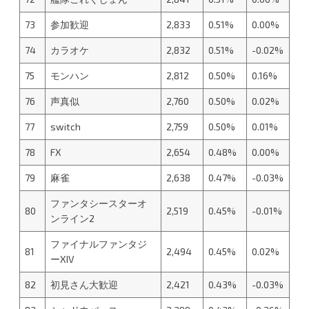
73
参加歓迎
2,833
0.51%
0.00%
74
カラオケ
2,832
0.51%
-0.02%
75
モンハン
2,812
0.50%
0.16%
76
声真似
2,760
0.50%
0.02%
77
switch
2,759
0.50%
0.01%
78
FX
2,654
0.48%
0.00%
79
麻雀
2,638
0.47%
-0.03%
ファンタシースターオ
80
2,519
0.45%
-0.01%
ンライン2
ファイナルファンタジ
81
2,494
0.45%
0.02%
ーXIV
82
初見さん大歓迎
2,421
0.43%
-0.03%