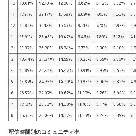
10
19.01%
42.10%
12.80%
6.62%
5.42%
3.52%
2.
11
17.91%
32.17%
15.68%
8.69%
7.05%
4.53%
3.
12
15.83%
30.12%
16.67%
9.31%
7.70%
4.99%
3.
1
15.91%
28.48%
16.42%
9.46%
7.86%
5.12%
4.
2
15.32%
26.28%
16.34%
9.72%
8.38%
5.48%
4.
3
18.44%
24.34%
14.55%
10.26%
8.65%
5.86%
4.
4
15.89%
24.41%
14.42%
10.91%
8.97%
6.42%
4.
5
15.87%
24.25%
14.29%
10.83%
8.96%
6.32%
4.
6
16.52%
22.07%
14.62%
11.39%
9.26%
6.49%
5.
7
17.18%
20.53%
14.38%
11.76%
9.11%
6.68%
5.
8
16.30%
20.04%
14.37%
11.83%
9.24%
6.89%
5.
配信時間別のコミュニティ率