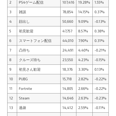
2
PS4ゲーム配信
107,416
19.28%
1.55%
3
雑談
78,854
14.15%
0.37%
4
顔出し
50,660
9.09%
-0.13%
5
初見歓迎
47,757
8.57%
0.38%
6
スマートフォン配信
44,010
7.90%
0.31%
7
凸待ち
24,491
4.40%
-0.21%
8
クルーズ待ち
23,550
4.23%
-0.15%
9
初見さん歓迎
18,376
3.30%
0.13%
10
PUBG
15,718
2.82%
-0.22%
11
Fortnite
14,805
2.66%
-0.22%
12
Steam
14,646
2.63%
-0.23%
13
過疎
14,412
2.59%
-0.11%