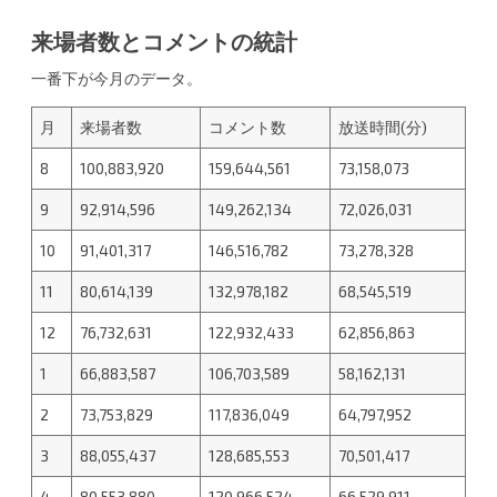
来場者数とコメントの統計
一番下が今月のデータ。
月
来場者数
コメント数
放送時間(分)
8
100,883,920
159,644,561
73,158,073
9
92,914,596
149,262,134
72,026,031
10
91,401,317
146,516,782
73,278,328
11
80,614,139
132,978,182
68,545,519
12
76,732,631
122,932,433
62,856,863
1
66,883,587
106,703,589
58,162,131
2
73,753,829
117,836,049
64,797,952
3
88,055,437
128,685,553
70,501,417
4
80,553,880
120,966,524
66,529,911