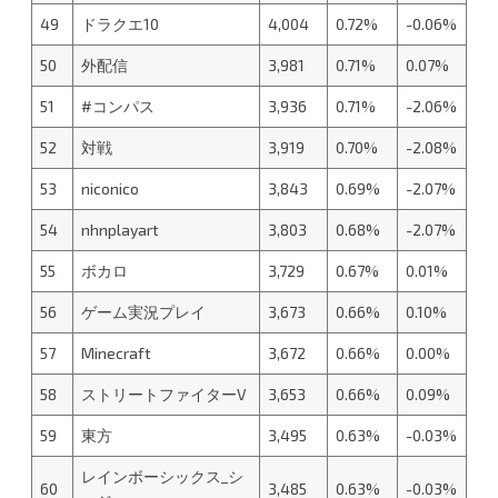
49
ドラクエ10
4,004
0.72%
-0.06%
50
外配信
3,981
0.71%
0.07%
51
#コンパス
3,936
0.71%
-2.06%
52
対戦
3,919
0.70%
-2.08%
53
niconico
3,843
0.69%
-2.07%
54
nhnplayart
3,803
0.68%
-2.07%
55
ボカロ
3,729
0.67%
0.01%
56
ゲーム実況プレイ
3,673
0.66%
0.10%
57
Minecraft
3,672
0.66%
0.00%
58
ストリートファイターV
3,653
0.66%
0.09%
59
東方
3,495
0.63%
-0.03%
レインボーシックス_シ
60
3,485
0.63%
-0.03%