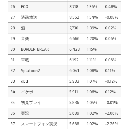
26
FGO
8,718
1.56%
0.48%
27
過疎放送
8,562
1.54%
-0.08%
28
酒
7,730
1.39%
0.02%
29
音楽
6,666
1.20%
0.06%
30
BORDER_BREAK
6,423
1.15%
31
車載
6,192
1.11%
0.06%
32
Splatoon2
6,041
1.08%
0.11%
33
dbd
5,933
1.07%
-0.12%
34
イケボ
5,911
1.06%
0.12%
35
初見プレイ
5,836
1.05%
-0.01%
36
実況
5,689
1.02%
-2.06%
37
スマートフォン実況
5,668
1.02%
-2.26%