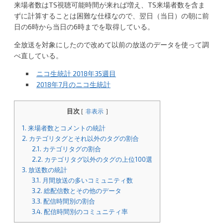
a
来場者数はTS視聴可能時間が来れば増え、TS来場者数を含ま
ずに計算することは困難な仕様なので、翌日（当日）の朝に前
日の6時から当日の6時までを取得している。
全放送を対象にしたので改めて以前の放送のデータを使って調
べ直している。
ニコ生統計 2018年35週目
2018年7月のニコ生統計
目次
[
非表示
]
1.
来場者数とコメントの統計
2.
カテゴリタグとそれ以外のタグの割合
2.1.
カテゴリタグの割合
2.2.
カテゴリタグ以外のタグの上位100選
3.
放送数の統計
3.1.
月間放送の多いコミュニティ数
3.2.
総配信数とその他のデータ
3.3.
配信時間別の割合
3.4.
配信時間別のコミュニティ率