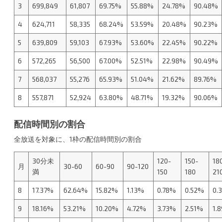
3
699,849
61,807
69.75%
55.88%
24.78%
90.48%
4
624,711
58,335
68.24%
53.59%
20.48%
90.23%
5
639,809
59,103
67.93%
53.60%
22.45%
90.22%
6
572,265
56,500
67.00%
52.51%
22.98%
90.49%
7
568,037
55,276
65.93%
51.04%
21.62%
89.76%
8
557,871
52,924
63.80%
48.71%
19.32%
90.06%
配信時間別の割合
全放送を対象に、1枠の配信時間別の割合
30分未
120-
150-
18
月
30-60
60-90
90-120
満
150
180
21
8
17.37%
62.64%
15.82%
1.13%
0.78%
0.52%
0.
9
18.16%
53.21%
10.20%
4.72%
3.73%
2.51%
1.