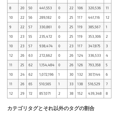
8
20
50
441,553
0
22
106
320,536
11
10
22
56
289,182
0
25
117
441,116
12
9
22
57
330,861
0
25
119
385,567
1
10
23
55
235,472
0
25
119
353,306
2
10
23
57
938,474
0
23
117
347,875
3
12
26
63
272,662
0
26
124
336,533
4
11
25
62
1,154,484
0
26
126
793,358
5
10
24
62
1,072,196
1
30
132
307,144
6
11
26
65
510,565
1
33
138
516,529
7
12
29
72
857,071
2
38
152
439,348
8
カテゴリタグとそれ以外のタグの割合