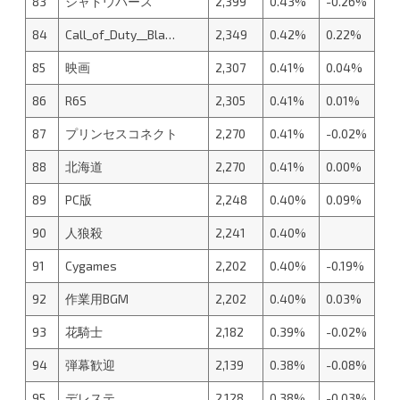
83
シャドウバース
2,399
0.43%
-0.26%
84
Call_of_Duty__Bla…
2,349
0.42%
0.22%
85
映画
2,307
0.41%
0.04%
86
R6S
2,305
0.41%
0.01%
87
プリンセスコネクト
2,270
0.41%
-0.02%
88
北海道
2,270
0.41%
0.00%
89
PC版
2,248
0.40%
0.09%
90
人狼殺
2,241
0.40%
91
Cygames
2,202
0.40%
-0.19%
92
作業用BGM
2,202
0.40%
0.03%
93
花騎士
2,182
0.39%
-0.02%
94
弾幕歓迎
2,139
0.38%
-0.08%
95
デレステ
2,128
0.38%
-0.03%