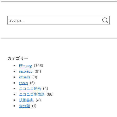
SEA
Search
for:
カテゴリー
FFmpeg
(343)
niconico
(91)
others
(9)
tools
(6)
ニコニコ動画
(4)
ニコニコ生放送
(86)
技術書典
(4)
未分類
(1)