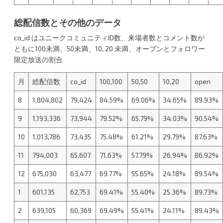
総配信数とその他のデータ
co_id はユニークコミュニティID数、来場者数とコメント数が
ともに100未満、50未満、10, 20 未満、オープンとフォロワー
限定放送の割合
月
総配信数
co_id
100,100
50,50
10,20
open
8
1,804,802
79,424
84.59%
69.06%
34.65%
89.93%
9
1,193,336
73,944
79.52%
65.79%
34.03%
90.54%
10
1,013,786
73,435
75.48%
61.21%
29.79%
87.63%
11
794,003
65,607
71.63%
57.79%
26.94%
86.92%
12
675,030
63,477
69.77%
55.65%
24.18%
89.54%
1
601,135
62,753
69.41%
55.40%
25.36%
89.73%
2
639,105
60,369
69.49%
55.41%
24.11%
89.43%