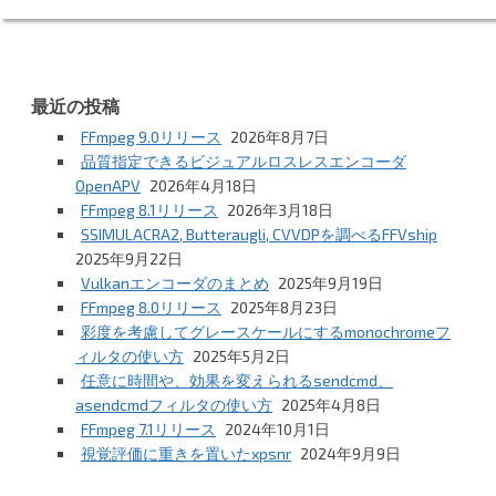
最近の投稿
FFmpeg 9.0リリース
2026年8月7日
品質指定できるビジュアルロスレスエンコーダ
OpenAPV
2026年4月18日
FFmpeg 8.1リリース
2026年3月18日
SSIMULACRA2, Butteraugli, CVVDPを調べるFFVship
2025年9月22日
Vulkanエンコーダのまとめ
2025年9月19日
FFmpeg 8.0リリース
2025年8月23日
彩度を考慮してグレースケールにするmonochromeフ
ィルタの使い方
2025年5月2日
任意に時間や、効果を変えられるsendcmd、
asendcmdフィルタの使い方
2025年4月8日
FFmpeg 7.1リリース
2024年10月1日
視覚評価に重きを置いたxpsnr
2024年9月9日