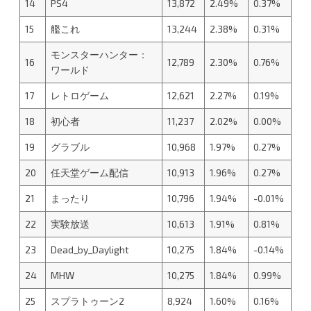
14
PS4
13,872
2.49%
0.37%
15
艦これ
13,244
2.38%
0.31%
モンスターハンター：
16
12,789
2.30%
0.76%
ワールド
17
レトロゲーム
12,621
2.27%
0.19%
18
初心者
11,237
2.02%
0.00%
19
グラブル
10,968
1.97%
0.27%
20
任天堂ゲーム配信
10,913
1.96%
0.27%
21
まったり
10,796
1.94%
-0.01%
22
実験放送
10,613
1.91%
0.81%
23
Dead_by_Daylight
10,275
1.84%
-0.14%
24
MHW
10,275
1.84%
0.99%
25
スプラトゥーン2
8,924
1.60%
0.16%