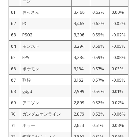
ージ
61
おっさん
3,466
0.62%
0.00%
62
PC
3,465
0.62%
-0.02%
63
PSO2
3,306
0.59%
-0.02%
64
モンスト
3,294
0.59%
-0.05%
65
FPS
3,284
0.59%
-0.08%
66
ポケモン
3,164
0.57%
0.05%
67
歌枠
3,162
0.57%
-0.05%
68
gdgd
2,999
0.54%
0.01%
69
アニソン
2,899
0.52%
0.02%
70
ガンダムオンライン
2,876
0.52%
-0.06%
71
ホラー
2,853
0.51%
0.08%
72
艦隊これくしょん
2,841
0.51%
0.06%