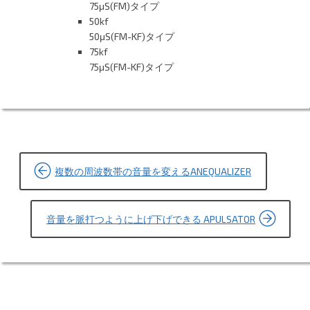
75μS(FM)タイプ
50kf
50μS(FM-KF)タイプ
75kf
75μS(FM-KF)タイプ
投
複数の周波数帯の音量を変えるANEQUALIZER
稿
ナ
音量を脈打つように上げ下げできる APULSATOR
ビ
ゲ
ー
シ