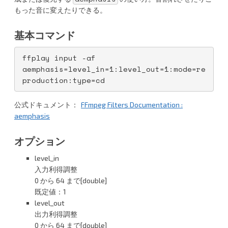
n
er
もった音に変えたりできる。
a
基本コマンド
ffplay input -af 
aemphasis=level_in=1:level_out=1:mode=re
production:type=cd
公式ドキュメント：
FFmpeg Filters Documentation :
aemphasis
オプション
level_in
入力利得調整
0 から 64 まで[double]
既定値：1
level_out
出力利得調整
0 から 64 まで[double]