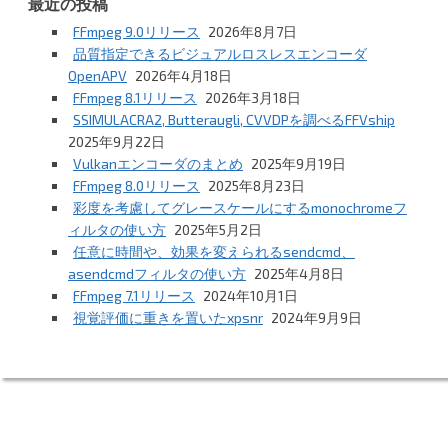
最近の投稿
FFmpeg 9.0リリース
2026年8月7日
品質指定できるビジュアルロスレスエンコーダ
OpenAPV
2026年4月18日
FFmpeg 8.1リリース
2026年3月18日
SSIMULACRA2, Butteraugli, CVVDPを調べるFFVship
2025年9月22日
Vulkanエンコーダのまとめ
2025年9月19日
FFmpeg 8.0リリース
2025年8月23日
彩度を考慮してグレースケールにするmonochromeフ
ィルタの使い方
2025年5月2日
任意に時間や、効果を変えられるsendcmd、
asendcmdフィルタの使い方
2025年4月8日
FFmpeg 7.1リリース
2024年10月1日
視覚評価に重きを置いたxpsnr
2024年9月9日