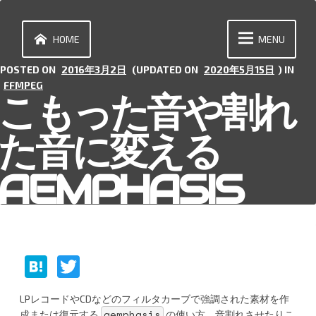
Skip
to
content
HOME
MENU
POSTED ON
2016年3月2日
(UPDATED ON
2020年5月15日
) IN
FFMPEG
こもった音や割れ
た音に変える
AEMPHASIS
H
T
at
w
LPレコードやCDなどのフィルタカーブで強調された素材を作
e
itt
aemphasis
成または復元する
の使い方。音割れさせたりこ